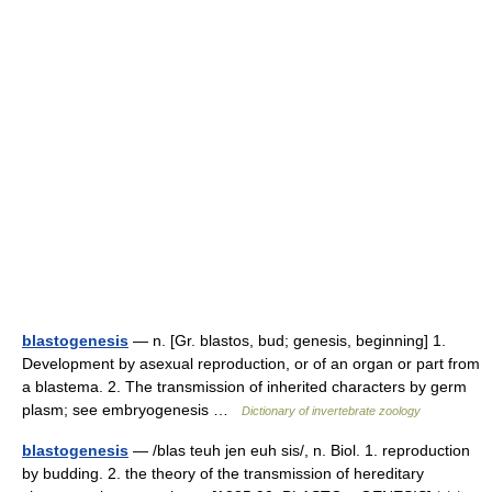
blastogenesis
— n. [Gr. blastos, bud; genesis, beginning] 1.
Development by asexual reproduction, or of an organ or part from
a blastema. 2. The transmission of inherited characters by germ
plasm; see embryogenesis …
Dictionary of invertebrate zoology
blastogenesis
— /blas teuh jen euh sis/, n. Biol. 1. reproduction
by budding. 2. the theory of the transmission of hereditary