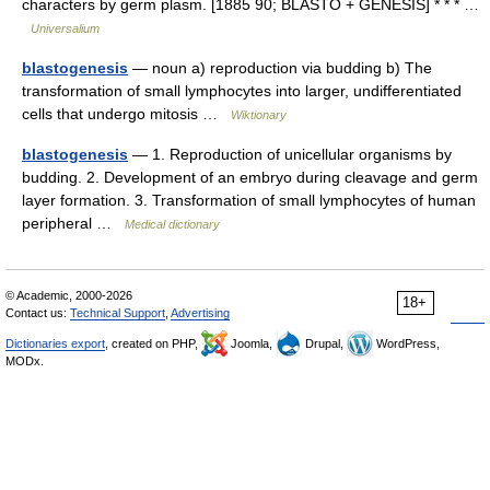
characters by germ plasm. [1885 90; BLASTO + GENESIS] * * * …
Universalium
blastogenesis
— noun a) reproduction via budding b) The
transformation of small lymphocytes into larger, undifferentiated
cells that undergo mitosis …
Wiktionary
blastogenesis
— 1. Reproduction of unicellular organisms by
budding. 2. Development of an embryo during cleavage and germ
layer formation. 3. Transformation of small lymphocytes of human
peripheral …
Medical dictionary
© Academic, 2000-2026
18+
Contact us:
Technical Support
,
Advertising
Dictionaries export
, created on PHP,
Joomla,
Drupal,
WordPress,
MODx.