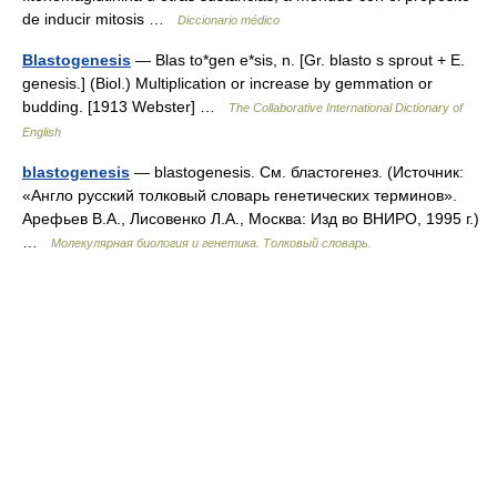
de inducir mitosis …
Diccionario médico
Blastogenesis
— Blas to*gen e*sis, n. [Gr. blasto s sprout + E.
genesis.] (Biol.) Multiplication or increase by gemmation or
budding. [1913 Webster] …
The Collaborative International Dictionary of
English
blastogenesis
— blastogenesis. См. бластогенез. (Источник:
«Англо русский толковый словарь генетических терминов».
Арефьев В.А., Лисовенко Л.А., Москва: Изд во ВНИРО, 1995 г.)
…
Молекулярная биология и генетика. Толковый словарь.