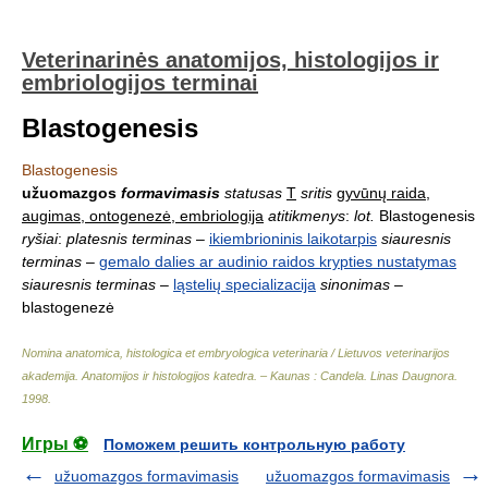
Veterinarinės anatomijos, histologijos ir
embriologijos terminai
Blastogenesis
Blastogenesis
užuomazgos
formavimasis
statusas
T
sritis
gyvūnų raida,
augimas, ontogenezė, embriologija
atitikmenys
:
lot.
Blastogenesis
ryšiai
:
platesnis terminas
–
ikiembrioninis laikotarpis
siauresnis
terminas
–
gemalo dalies ar audinio raidos krypties nustatymas
siauresnis terminas
–
ląstelių specializacija
sinonimas
–
blastogenezė
Nomina anatomica, histologica et embryologica veterinaria / Lietuvos veterinarijos
akademija. Anatomijos ir histologijos katedra. – Kaunas : Candela
.
Linas Daugnora
.
1998
.
Игры ⚽
Поможем решить контрольную работу
užuomazgos formavimasis
užuomazgos formavimasis