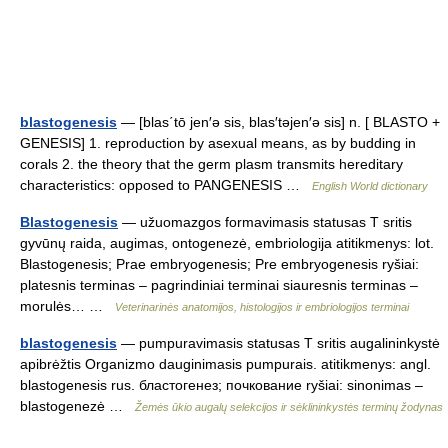
blastogenesis
— [blas΄tō jen′ə sis, blas′təjen′ə sis] n. [ BLASTO +
GENESIS] 1. reproduction by asexual means, as by budding in
corals 2. the theory that the germ plasm transmits hereditary
characteristics: opposed to PANGENESIS …
English World dictionary
Blastogenesis
— užuomazgos formavimasis statusas T sritis
gyvūnų raida, augimas, ontogenezė, embriologija atitikmenys: lot.
Blastogenesis; Prae embryogenesis; Pre embryogenesis ryšiai:
platesnis terminas – pagrindiniai terminai siauresnis terminas –
morulės… …
Veterinarinės anatomijos, histologijos ir embriologijos terminai
blastogenesis
— pumpuravimasis statusas T sritis augalininkystė
apibrėžtis Organizmo dauginimasis pumpurais. atitikmenys: angl.
blastogenesis rus. бластогенез; почкование ryšiai: sinonimas –
blastogenezė …
Žemės ūkio augalų selekcijos ir sėklininkystės terminų žodynas